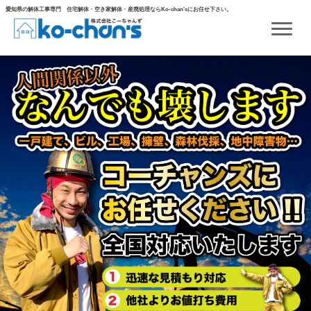
Skip
愛知県の解体工事専門 住宅解体・空き家解体・産廃処理ならKo-chan'sにお任せ下さい。
to
content