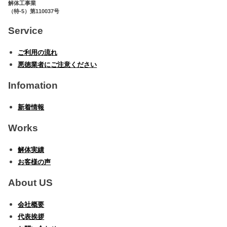
解体工事業
（特-5）第110037号
Service
ご利用の流れ
悪徳業者にご注意ください
Infomation
新着情報
Works
解体実績
お客様の声
About US
会社概要
代表挨拶