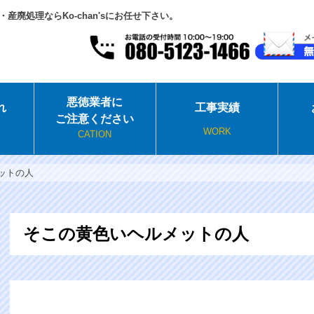
廃処理ならKo-chan'sにお任せ下さい。
悪徳業者に
れ
工事実績
ご注意ください
WORK
CATION
ットの人
そこの黄色いヘルメットの人