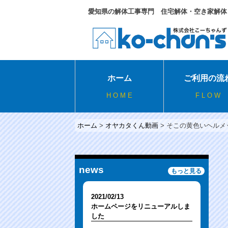
Skip
愛知県の解体工事専門 住宅解体・空き家解体・産
to
content
ホーム
ご利用の流
H O M E
F L O W
ホーム
>
オヤカタくん動画
>
そこの黄色いヘルメ
news
もっと見る
2021/02/13
ホームページをリニューアルしま
した