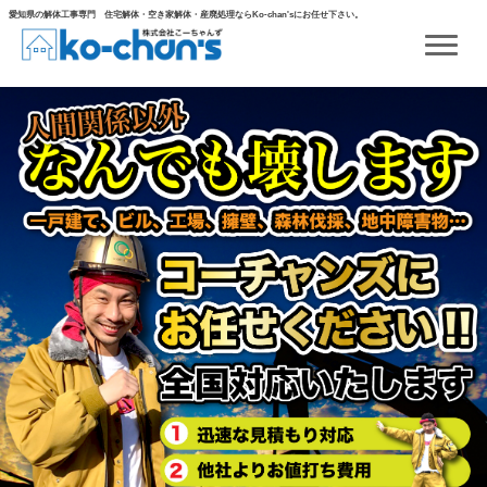
Skip
愛知県の解体工事専門 住宅解体・空き家解体・産廃処理ならKo-chan'sにお任せ下さい。
to
content