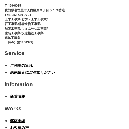
〒468-0015
愛知県名古屋市天白区原３丁目５１３番地
TEL 052-890-7701
土木工事業/とび・土木工事業/
石工事業/綱構造物工事業/
舗装工事業/しゅんせつ工事業/
塗装工事業/水道施設工事業/
解体工事業
（特-5）第110037号
Service
ご利用の流れ
悪徳業者にご注意ください
Infomation
新着情報
Works
解体実績
お客様の声